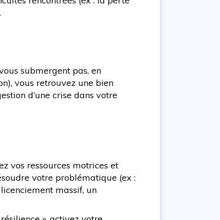
ultés rencontrées (ex : la perte
.
e vous submergent pas, en
ion), vous retrouvez une bien
estion d’une crise dans votre
ez vos ressources motrices et
résoudre votre problématique (ex :
 licenciement massif, un
ésilience », activez votre