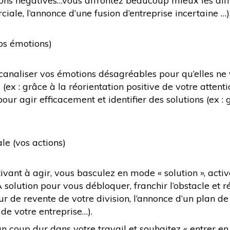
ons négatives…vous affrontez beaucoup mieux les diffic
ale, l’annonce d’une fusion d’entreprise incertaine …)
os émotions)
 canaliser vos émotions désagréables pour qu’elles n
(ex : grâce à la réorientation positive de votre attent
 agir efficacement et identifier des solutions (ex : g
 (vos actions)
vant à agir, vous basculez en mode « solution », activ
A solution pour vous débloquer, franchir l’obstacle et 
r de revente de votre division, l’annonce d’un plan de
de votre entreprise…).
 coup dur dans votre travail et souhaitez « entrer en r