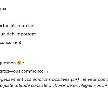
lexe
ortunités marché
 un défi important
concurrent
 question
:
haitez-vous commencer ?
ageusement vos émotions positives (E+) ne veut pas d
la juste attitude consiste à choisir de privilégier vos E