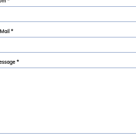
om
*
Mail
*
essage
*