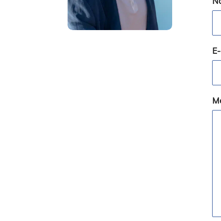
N
E-
M