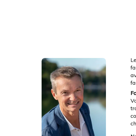
Le
fa
av
fa
F
Vo
tr
co
c