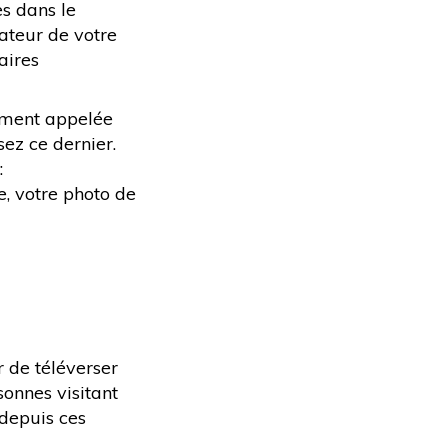
es dans le
sateur de votre
aires
ement appelée
sez ce dernier.
:
e, votre photo de
r de téléverser
onnes visitant
 depuis ces