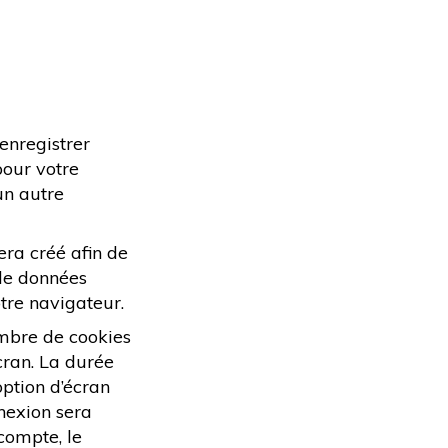
enregistrer
pour votre
un autre
era créé afin de
 de données
tre navigateur.
ombre de cookies
cran. La durée
option d’écran
nnexion sera
compte, le