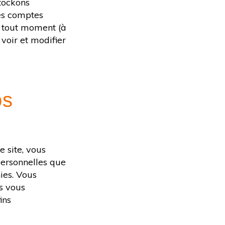
stockons
les comptes
à tout moment (à
 voir et modifier
os
 site, vous
personnelles que
ies. Vous
s vous
ins