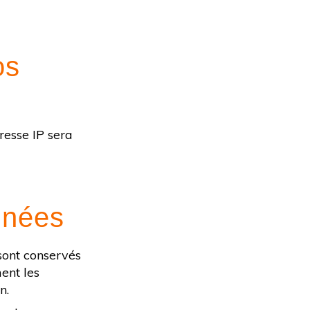
os
resse IP sera
nnées
sont conservés
ent les
n.