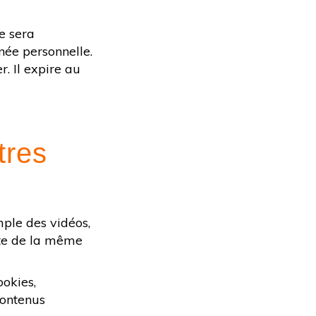
e sera
née personnelle.
. Il expire au
tres
mple des vidéos,
rte de la même
ookies,
contenus