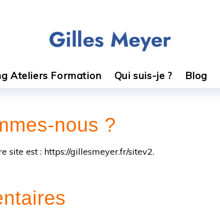
g Ateliers Formation
Qui suis-je ?
Blog
mmes-nous ?
 site est : https://gillesmeyer.fr/sitev2.
taires