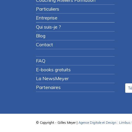
Particuliers
Entreprise
Qui suis-je ?
Blog
Contact
FAQ
E-books gratuits
La NewsMeyer
Partenaires
Té
© Copyright - Gilles Meyer |
Agence Digitale et Design : Limbus 